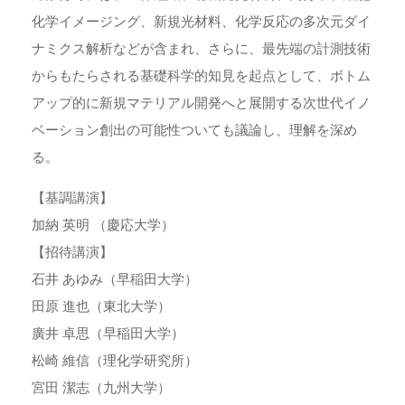
化学イメージング、新規光材料、化学反応の多次元ダイ
ナミクス解析などが含まれ、さらに、最先端の計測技術
からもたらされる基礎科学的知見を起点として、ボトム
アップ的に新規マテリアル開発へと展開する次世代イノ
ベーション創出の可能性ついても議論し、理解を深め
る。
【基調講演】
加納 英明 （慶応大学）
【招待講演】
石井 あゆみ（早稲田大学）
田原 進也（東北大学）
廣井 卓思（早稲田大学）
松崎 維信（理化学研究所）
宮田 潔志（九州大学）