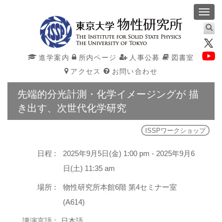
Toggl
navig
進学案内
所内ページ
人事公募
図書室
アクセス
お問い合わせ
先端的分光計測・化学イメージングが 描
き出す、次世代化学研究
ISSPワークショップ
日程 :
2025年9月5日(金) 1:00 pm - 2025年9月6
日(土) 11:35 am
場所 :
物性研究所本館6階 第4セミナー室
(A614)
講演言語 :
日本語