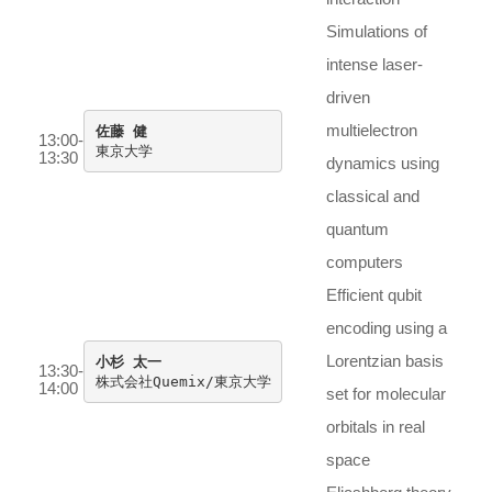
Simulations of
intense laser-
driven
multielectron
13:00-
13:30
dynamics using
classical and
quantum
computers
Efficient qubit
encoding using a
Lorentzian basis
小杉 太一
13:30-

株式会社Quemix/東京大学
14:00
set for molecular
orbitals in real
space