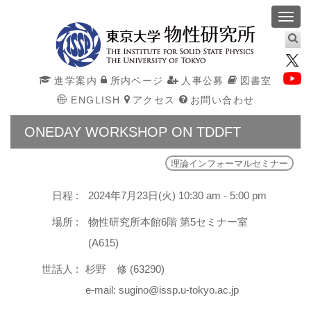
Toggl
navig
進学案内
所内ページ
人事公募
図書室
ENGLISH
アクセス
お問い合わせ
ONEDAY WORKSHOP ON TDDFT
理論インフォーマルセミナー
日程 :
2024年7月23日(火) 10:30 am - 5:00 pm
場所 :
物性研究所本館6階 第5セミナー室
(A615)
世話人 :
杉野 修 (63290)
e-mail: sugino@issp.u-tokyo.ac.jp