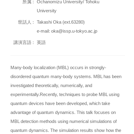
所属 :
Ochanomizu University/ Tohoku
University
世話人 :
Takashi Oka (ext.63280)
e-mail: oka@issp.u-tokyo.ac.jp
講演言語 :
英語
Many-body localization (MBL) occurs in strongly-
disordered quantum many-body systems. MBL has been
investigated theoretically, numerically, and
experimentally.Recently, techniques to probe MBL using
quantum devices have been developed, which take
advantage of quantum dynamics. This talk focuses on
MBL detection methods using numerical simulations of
quantum dynamics. The simulation results show how the