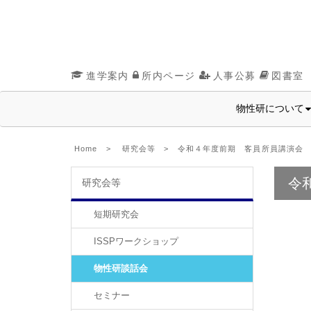
進学案内
所内ページ
人事公募
図書室
物性研について
Home
>
研究会等
> 令和４年度前期 客員所員講演会
令
研究会等
短期研究会
ISSPワークショップ
物性研談話会
セミナー