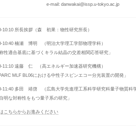
e-mail: danwakai@issp.u-tokyo.ac.jp
:00-10:10 所長挨拶（森 初果：物性研究所長）
:10-10:40 楠瀬 博明 （明治大学理工学部物理学科）
称性適合基底に基づくキラル結晶の交差相関応答研究」
:40-11:10 遠藤 仁 （高エネルギー加速器研究機構）
-PARC MLF BL06における中性子スピンエコー分光装置の開発」
:10-11:40 多田 靖啓 （広島大学先進理工系科学研究科量子物質
自明な対称性をもつ量子系の研究」
はこちらからお進みください