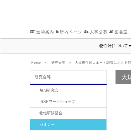
進学案内
所内ページ
人事公募
図書室
物性研について
Home
>
研究会等
> 大規模住民コホート調査における解
大
研究会等
短期研究会
ISSPワークショップ
物性研談話会
セミナー