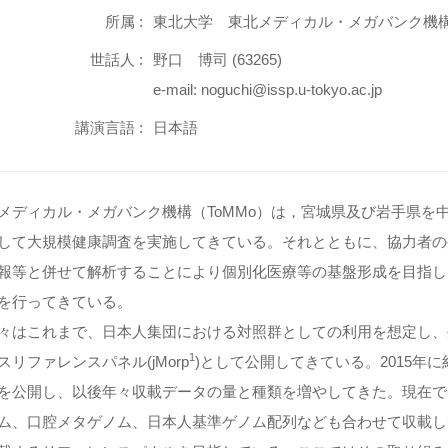
所属 :
東北大学 東北メディカル・メガバンク機
世話人 :
野口 博司 (63265)
e-mail: noguchi@issp.u-tokyo.ac.jp
講演言語 :
日本語
メディカル・メガバンク機構（ToMMo）は，宮城県及び岩手県を
して大規模健康調査を実施してきている。それとともに、協力者の
報等と併せて解析することにより個別化医療等の基盤形成を目指し
を行ってきている。
はこれまで、日本人集団における対照群としての利用を想定し、
1
スリファレンスパネル(jMorp
)として公開してきている。2015年
を公開し、以後年々収載データの量と種類を増やしてきた。現在で
ム、口腔メタゲノム、日本人基準ゲノム配列なども合わせて収載し