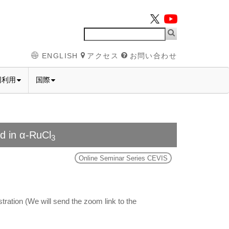
ENGLISH
アクセス
お問い合わせ
同利用
国際
id in α-RuCl
3
Online Seminar Series CEVIS
tration (We will send the zoom link to the