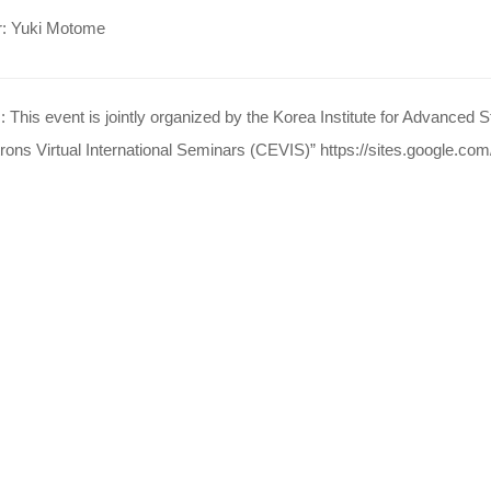
r: Yuki Motome
:
This event is jointly organized by the Korea Institute for Advanced 
rons Virtual International Seminars (CEVIS)” https://sites.google.c