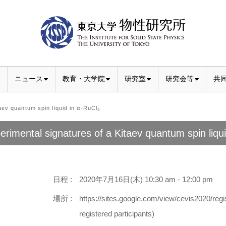
ニュース
教育・大学院
研究室
研究会等
共
ev quantum spin liquid in α-RuCl
3
erimental signatures of a Kitaev quantum spin liqu
日程 :
2020年7月16日(木) 10:30 am - 12:00 pm
場所 :
https://sites.google.com/view/cevis2020/regis
registered participants)