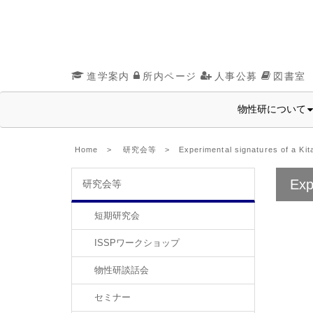
進学案内
所内ページ
人事公募
図書室
物性研について
Home
>
研究会等
> Experimental signatures of a Kita
Exp
研究会等
短期研究会
ISSPワークショップ
物性研談話会
セミナー