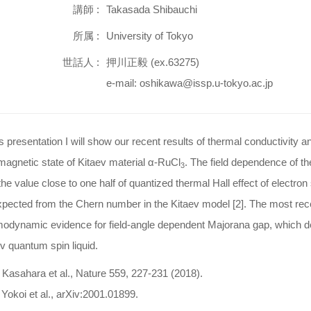
講師 :
Takasada Shibauchi
所属 :
University of Tokyo
世話人 :
押川正毅 (ex.63275)
e-mail: oshikawa@issp.u-tokyo.ac.jp
is presentation I will show our recent results of thermal conductivity 
agnetic state of Kitaev material α-RuCl
. The field dependence of t
3
the value close to one half of quantized thermal Hall effect of electro
xpected from the Chern number in the Kitaev model [2]. The most re
modynamic evidence for field-angle dependent Majorana gap, which d
v quantum spin liquid.
. Kasahara et al., Nature 559, 227-231 (2018).
. Yokoi et al., arXiv:2001.01899.