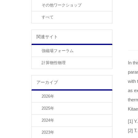
その他ワークショップ
すべて
関連サイト
強磁場フォーラム
In th
計算物性物理
param
with 
アーカイブ
as e
2026年
ther
2025年
Kitae
2024年
[1] Y
[2] T
2023年